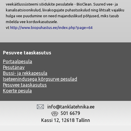
veekäitlussüsteemi sõidukite pesulatele -
BioClean
.
Suured vee- ja
kanalisatsioonikulud, liivakogujate puhastuskulud ning lihtsalt vajaliku
hulga vee puudumine on need majanduslikud põhjused, miks tasub
mõelda vee korduvkasutusele.
vt
http://www.biopuhastus.ee/index.php?page=64
Pesuvee taaskasutus
Portaalpesula
Pesutänav
Bussi- ja rekkapesula
Iseteenindusega kõrgsurve pesulad
Pesuvee taaskasutus
Koerte pesula
info@tanklatehnika.ee
501 6679
Kassi 12, 12618 Tallinn